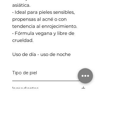
asiática.
• Ideal para pieles sensibles,
propensas al acné o con
tendencia al enrojecimiento.
• Fórmula vegana y libre de
crueldad.
Uso de día - uso de noche
Tipo de piel
Piel normal - Piel sensible - Piel
Ingredientes
seca - Piel grasa - Piel mixta.
Bean Cleansing Oil:
Ethylhexyl
Modo de uso
Palmitate, Sorbeth-30 Tetraoleate,
Triethylhexanoin, Aceite de Soja
Paso 1: Bean Cleansing
(Glycine Soja), Triglicérido
Ayuda con...
Oil:
Aplica 2-3 pulsaciones
Caprílico/Caprico, Aceite de
de
Bean Cleansing Oil
sobre el
Arrugas - Calmante - Manchas.
Semilla de Jojoba (Simmondsia
rostro seco. Realiza un suave