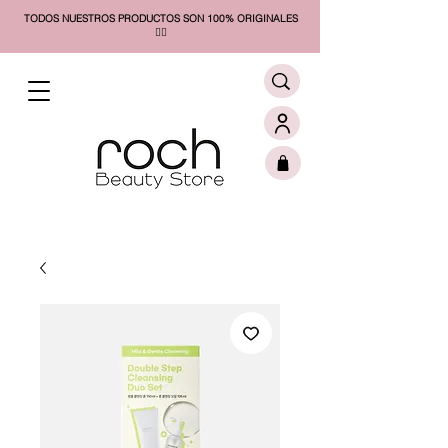
TODOS NUESTROS PRODUCTOS SON 100% ORIGINALES
❤️‍🔥​