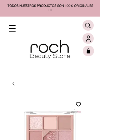
TODOS NUESTROS PRODUCTOS SON 100% ORIGINALES
❤️‍🔥​