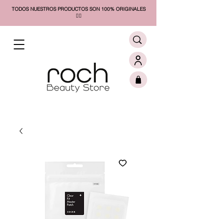
TODOS NUESTROS PRODUCTOS SON 100% ORIGINALES
❤️‍🔥​