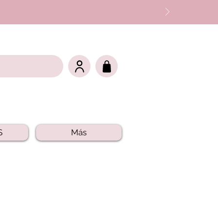
S
Más