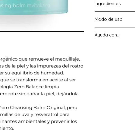
Ingredientes
Ingredientes Clav
Modo de uso
Vitis vinifera
(Grape)
antioxidanteMalpigh
Toma una cantidad
Extract : Antibacter
Ayuda con...
espatula y dejala 
antioxidante, Mejo
uniformemente sobr
Arrugas - Manchas
Ingredientes:
Cety
y deja que se derrit
Glyceryl Triisostea
Masajea suavement
ergénico que remueve el maquillaje,
Synthetic Wax, Phe
movimientos circula
s de la piel y las impurezas del rostro
Fragrance,
Vitis vi
maquillaje. Aplica
rder su equilibrio de humedad.
europaea
(Olive) Fr
emulsiona, y luego
e que se transforma en aceite al ser
Water, Ethylhexylgl
nología Zero Balance limpia
Extract, Propanedio
emente sin dañar la piel, dejándola
Extract,
Carthamus 
Extract, Dextrin,
Ga
vinifera
(Grape) Roo
Zero Cleansing Balm Original, pero
Vine Extract, 1,2-H
illas de uva y resveratrol para
Leaf/Stem Extract
minantes ambientales y prevenir los
Angelica archangel
miento.
glabra
(Acerola) Fru