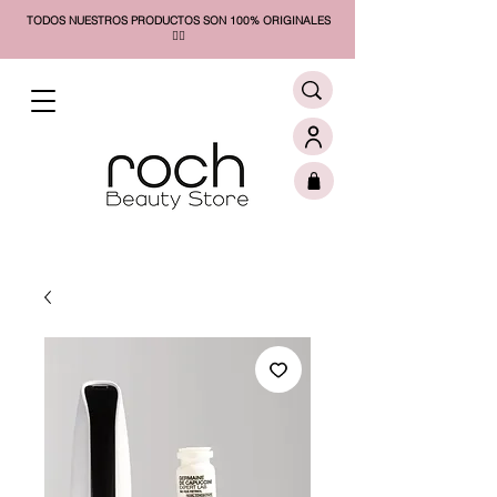
TODOS NUESTROS PRODUCTOS SON 100% ORIGINALES
❤️‍🔥​