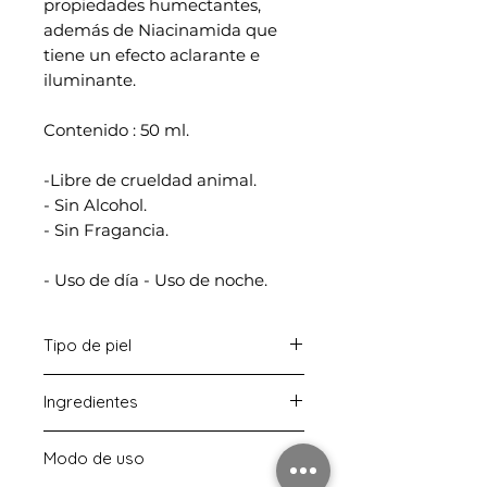
propiedades humectantes,
además de Niacinamida que
tiene un efecto aclarante e
iluminante.
Contenido : 50 ml.
-Libre de crueldad animal.
- Sin Alcohol.
- Sin Fragancia.
- Uso de día - Uso de noche.
Tipo de piel
-Piel Seca - Piel Sensible - Piel
Ingredientes
Mixta - Piel Grasa.
Ingredientes Claves:
Modo de uso
Galactomyces Ferment Filtrate :