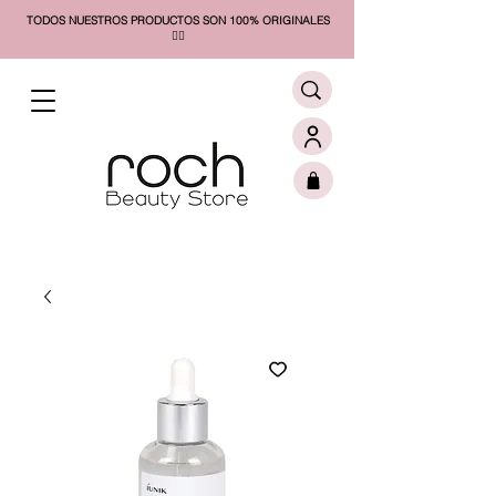
TODOS NUESTROS PRODUCTOS SON 100% ORIGINALES
❤️‍🔥​