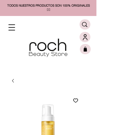
TODOS NUESTROS PRODUCTOS SON 100% ORIGINALES
❤️‍🔥​