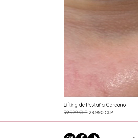
Lifting de Pestaña Coreano
Precio
39.990 CLP
Precio de oferta
29.990 CLP