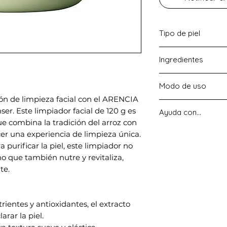
Tipo de piel
Piel mixta, grasa y
Ingredientes
Water, Glycerin, Myr
Modo de uso
Potassium Hydroxide
n de limpieza facial con el ARENCIA
PEG-100 Stearate, 
Para usar, simplem
er. Este limpiador facial de 120 g es
(Rice) Extract, But
Ayuda con...
cantidad sobre el
e combina la tradición del arroz con
Fragrance, Disodi
suavemente y enjua
Poros - Sebo - Ac
er una experiencia de limpieza única.
una piel visibleme
purificar la piel, este limpiador no
el primer uso.
no que también nutre y revitaliza,
te.
trientes y antioxidantes, el extracto
arar la piel.