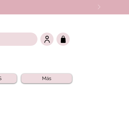
S
Más