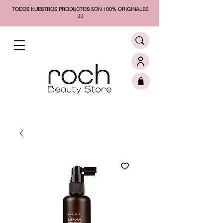
TODOS NUESTROS PRODUCTOS SON 100% ORIGINALES
❤️‍🔥​