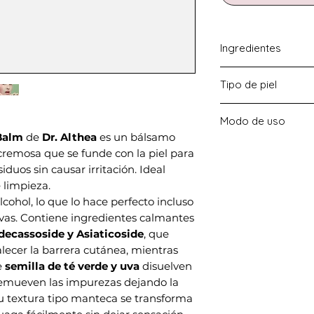
Ingredientes
Aceite de Camellia 
Tipo de piel
semilla de uva, Cen
Asiaticoside.
Piel normal - seca -
Modo de uso
Balm
de
Dr. Althea
es un bálsamo
Aplicar una pequeñ
cremosa que se funde con la piel para
seco y masajear ha
iduos sin causar irritación. Ideal
en aceite. Agrega
 limpieza.
emulsionar y lueg
cohol, lo que lo hace perfecto incluso
ivas. Contiene ingredientes calmantes
decassoside y Asiaticoside
, que
talecer la barrera cutánea, mientras
e
semilla de té verde y uva
disuelven
remueven las impurezas dejando la
 Su textura tipo manteca se transforma