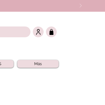
S
Más