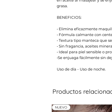
en aceite al masajear y se en
grasa.
BENEFICIOS:
• Elimina eficazmente maquilla
• Fórmula calmante con centel
• Textura tipo manteca que se 
• Sin fragancia, aceites minera
• Ideal para piel sensible o pro
•Se enjuaga fácilmente sin dej
Uso de día - Uso de noche.
Productos relaciona
NUEVO