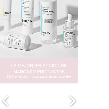
LA MEJOR SELECCIÓN DE
MARCAS Y PRODUCTOS
100% originales - no testeados en animales 🐇❤️