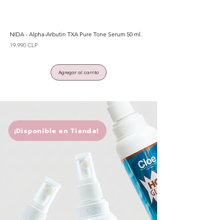
NIDA - Alpha-Arbutin TXA Pure Tone Serum 50 ml.
NIDA - Salmon PDRN Pepti
Precio
Precio
19.990 CLP
19.990 CLP
Agregar al carrito
¡Disponible en Tienda!