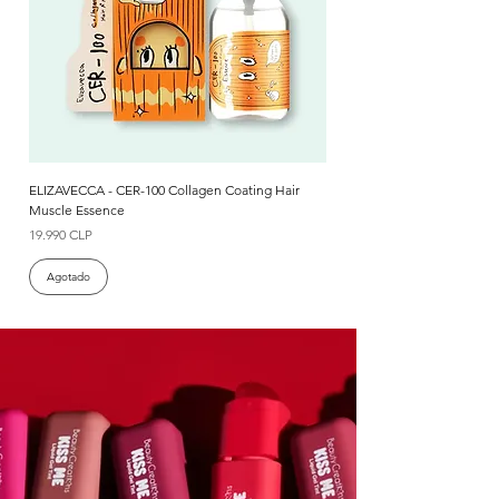
ELIZAVECCA - CER-100 Collagen Coating Hair
ELIZAVECCA - CER-100 Colla
Muscle Essence
Muscle Curl Cream
Precio
Precio
19.990 CLP
19.990 CLP
Agotado
Agotado