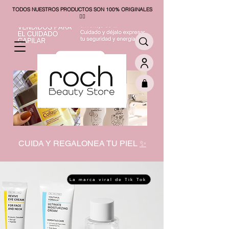
TODOS NUESTROS PRODUCTOS SON 100% ORIGINALES
❤️‍🔥​
CUIDA Y REGALONEA TU PIEL
✨
La marca viral de Tik Tok