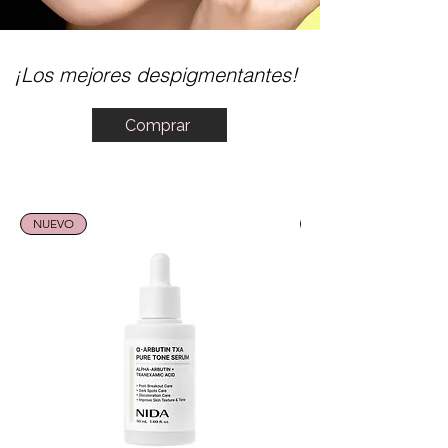
¡Los mejores despigmentantes!
Comprar
NUEVO
NUEVO