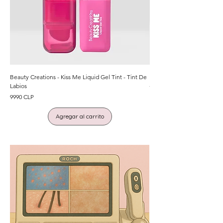
Beauty Creations - Kiss Me Liquid Gel Tint - Tint De
Beauty Creations - Fruity D
Labios
Precio
7990 CLP
Precio
9990 CLP
Agregar al carrito