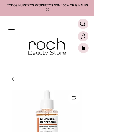
TODOS NUESTROS PRODUCTOS SON 100% ORIGINALES
❤️‍🔥​