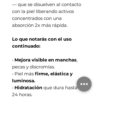
— que se disuelven al contacto
con la piel liberando activos
concentrados con una
absorción 2x más rápida.
Lo que notarás con el uso
continuado:
•
Mejora visible en manchas
,
pecas y discromías.
• Piel más
firme, elástica y
luminosa.
•
Hidratación
que dura hasta
24 horas.
•
Poros
menos visibles y
textura
más uniforme.
Contenido: 55 ml.