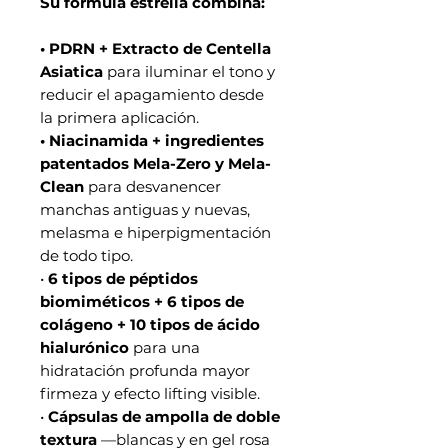
Su fórmula estrella combina:
• PDRN + Extracto de Centella
Asiatica
para iluminar el tono y
reducir el apagamiento desde
la primera aplicación.
• Niacinamida + ingredientes
patentados Mela-Zero y Mela-
Clean
para desvanencer
manchas antiguas y nuevas,
melasma e hiperpigmentación
de todo tipo.
•
6 tipos de péptidos
biomiméticos + 6 tipos de
colágeno + 10 tipos de ácido
hialurónico
para una
hidratación profunda mayor
firmeza y efecto lifting visible.
•
Cápsulas de ampolla de doble
textura
—blancas y en gel rosa