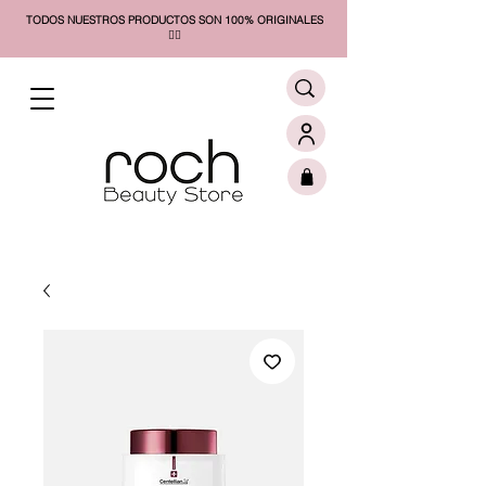
TODOS NUESTROS PRODUCTOS SON 100% ORIGINALES
❤️‍🔥​