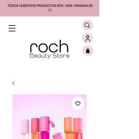
TODOS NUESTROS PRODUCTOS SON 100% ORIGINALES
❤️‍🔥​