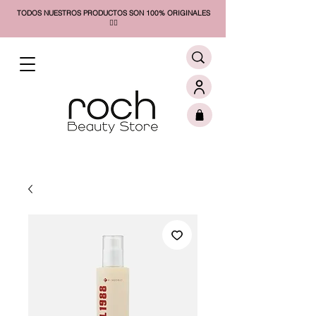
TODOS NUESTROS PRODUCTOS SON 100% ORIGINALES
❤️‍🔥​