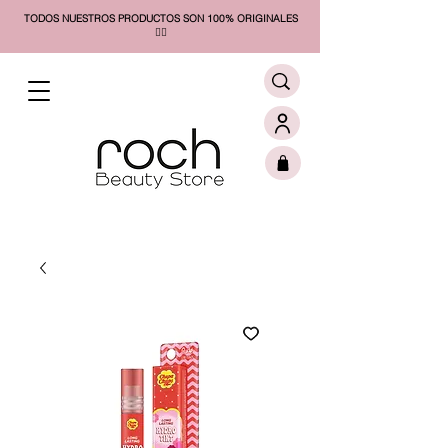
TODOS NUESTROS PRODUCTOS SON 100% ORIGINALES
❤️‍🔥​