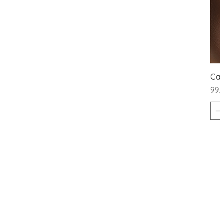
Ca
Pr
99