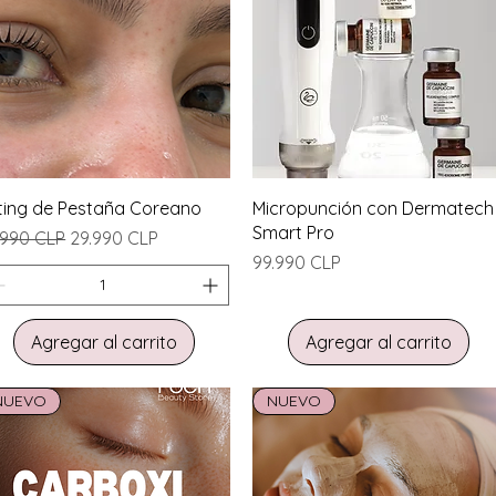
Vista rápida
Vista rápida
fting de Pestaña Coreano
Micropunción con Dermatech
Smart Pro
ecio
Precio de oferta
.990 CLP
29.990 CLP
Precio
99.990 CLP
Agregar al carrito
Agregar al carrito
NUEVO
NUEVO