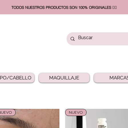
TODOS NUESTROS PRODUCTOS SON 100% ORIGINALES ❤️‍🔥​
PO/CABELLO
MAQUILLAJE
MARCA
NUEVO
NUEVO