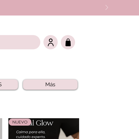
S
Más
NUEVO