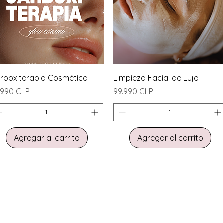
Vista rápida
Vista rápida
rboxiterapia Cosmética
Limpieza Facial de Lujo
ecio
Precio
.990 CLP
99.990 CLP
Agregar al carrito
Agregar al carrito