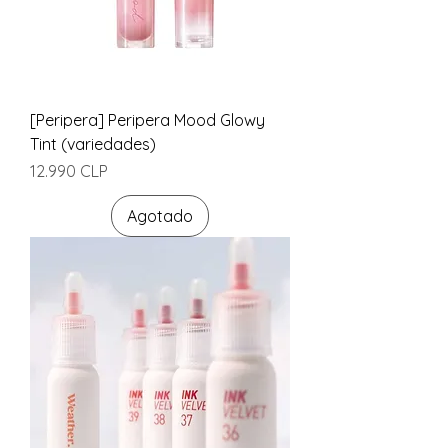
[Peripera] Peripera Mood Glowy
Tint (variedades)
Precio
12.990 CLP
Agotado