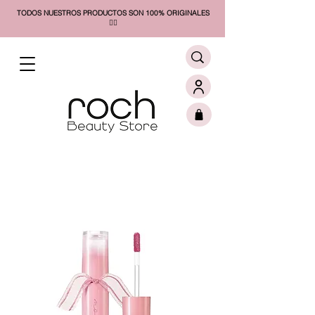
TODOS NUESTROS PRODUCTOS SON 100% ORIGINALES
❤️‍🔥​