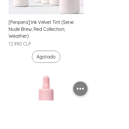
[Peripera] Ink Velvet Tint (Serie:
Nude Brew; Red Collection;
Weather)
Precio
12.990 CLP
Agotado