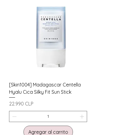
[Skin1004] Madagascar Centella
Hyalu Cica Silky Fit Sun Stick
Precio
22.990 CLP
Agregar al carrito