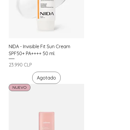
NIDA - Invisible Fit Sun Cream
SPF50+ PA++++ 50 ml.
Precio
23.990 CLP
Agotado
NUEVO