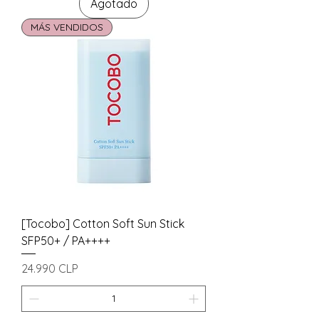
Agotado
MÁS VENDIDOS
[Tocobo] Cotton Soft Sun Stick
SFP50+ / PA++++
Precio
24.990 CLP