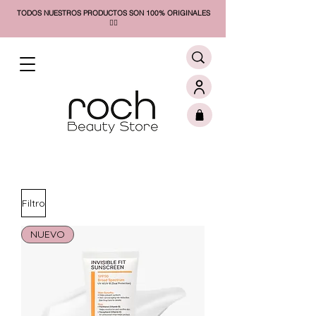
TODOS NUESTROS PRODUCTOS SON 100% ORIGINALES
❤️‍🔥​
Filtro
NUEVO