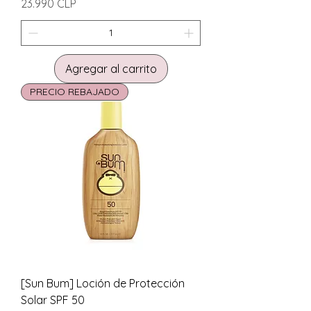
Precio
23.990 CLP
Agregar al carrito
PRECIO REBAJADO
[Sun Bum] Loción de Protección
Solar SPF 50