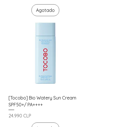
Agotado
[Tocobo] Bio Watery Sun Cream
SPF50+/ PA++++
Precio
24.990 CLP