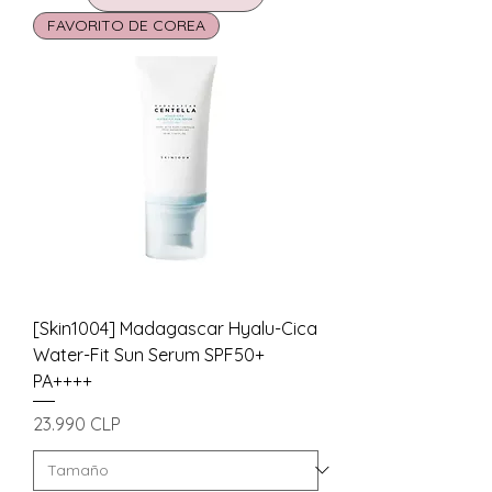
FAVORITO DE COREA
[Skin1004] Madagascar Hyalu-Cica
Water-Fit Sun Serum SPF50+
PA++++
Precio
23.990 CLP