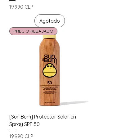
Precio
19.990 CLP
Agotado
PRECIO REBAJADO
[Sun Bum] Protector Solar en
Spray SPF 50
Precio
19.990 CLP