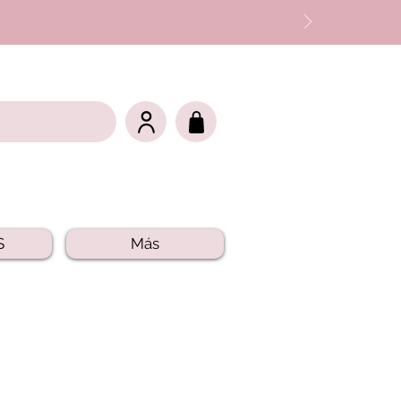
S
Más