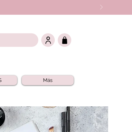
S
Más