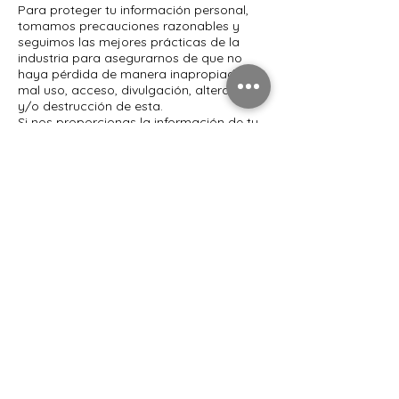
Para proteger tu información personal,
tomamos precauciones razonables y
seguimos las mejores prácticas de la
industria para asegurarnos de que no
haya pérdida de manera inapropiada,
mal uso, acceso, divulgación, alteración
y/o destrucción de esta.
Si nos proporcionas la información de tu
tarjeta de crédito, dicha información es
encriptada mediante la tecnología Secure
Socket Layer (SSL) y se almacena con un
cifrado AES-256. Aunque ningún método
de transmisión a través de Internet o de
almacenamiento electrónico es 100%
seguro, seguimos todos los requisitos de
PCI-DSS e implementamos normas
adicionales aceptadas por la industria.
SECCIÓN 7 - EDAD DE CONSENTIMIENTO
Al utilizar este sitio, declaras que tienes al
menos la mayoría de edad en tu estado
o provincia de residencia o que, al menos,
tienes la mayoría de edad en tu estado o