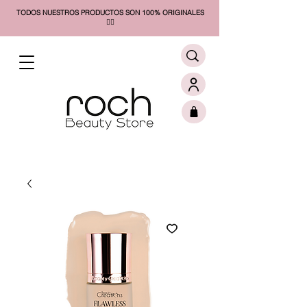
TODOS NUESTROS PRODUCTOS SON 100% ORIGINALES
❤️‍🔥​