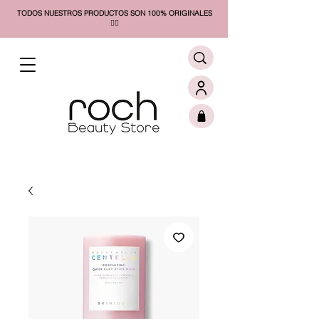
TODOS NUESTROS PRODUCTOS SON 100% ORIGINALES
❤️‍🔥​