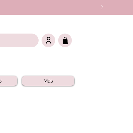
S
Más