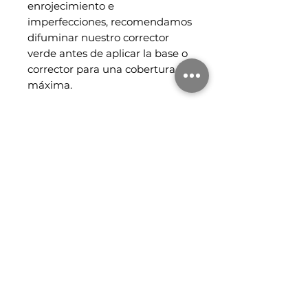
enrojecimiento e
imperfecciones, recomendamos
difuminar nuestro corrector
verde antes de aplicar la base o
corrector para una cobertura
máxima.
• Libre de Crueldad Animal.
Contenido: 8 g.
Productos relacionados
NUEVO
NUEVO