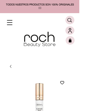
TODOS NUESTROS PRODUCTOS SON 100% ORIGINALES
❤️‍🔥​