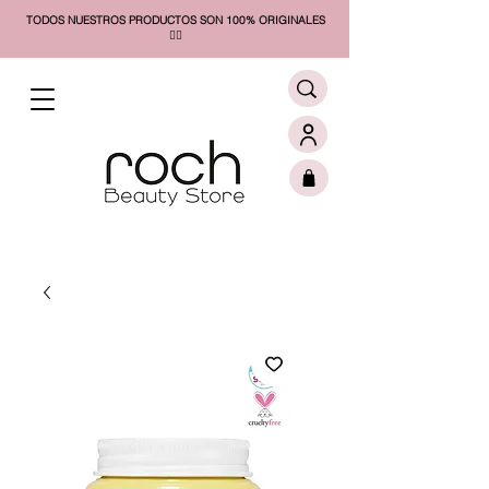
TODOS NUESTROS PRODUCTOS SON 100% ORIGINALES
❤️‍🔥​