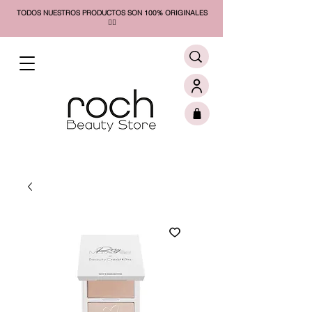
TODOS NUESTROS PRODUCTOS SON 100% ORIGINALES
❤️‍🔥​