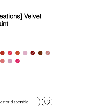
eations] Velvet
int
ecio
 estar disponible