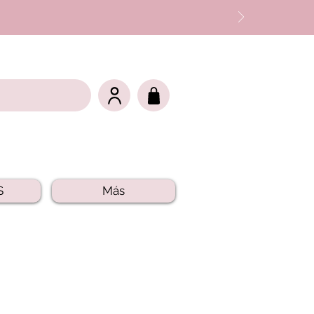
S
Más