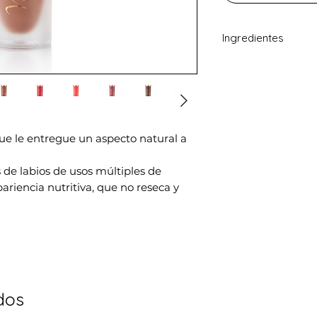
Ingredientes
Ingredientes
:
Isododecane,Isoeic
Dimethicone Cross
Styrene/Isoprene 
Pigment May Conta
que le entregue un aspecto natural a
1 Al Lake (Ci42090
Dioxide(Ci77891),Re
s de labios de usos múltiples de
Iron Oxide (Ci77492
ariencia nutritiva, que no reseca y
dos