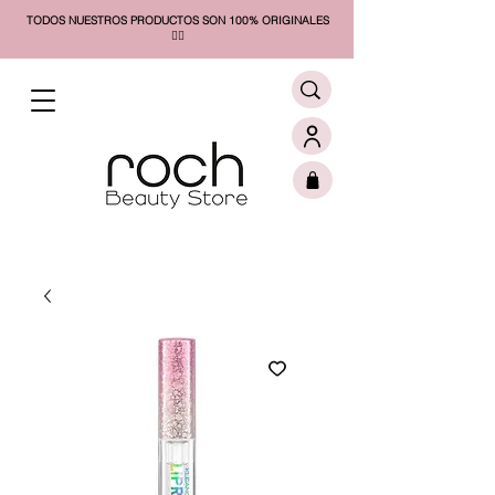
TODOS NUESTROS PRODUCTOS SON 100% ORIGINALES
❤️‍🔥​