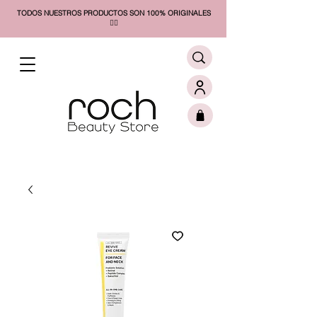
TODOS NUESTROS PRODUCTOS SON 100% ORIGINALES
❤️‍🔥​