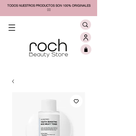
TODOS NUESTROS PRODUCTOS SON 100% ORIGINALES
❤️‍🔥​