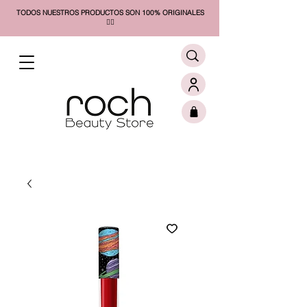
TODOS NUESTROS PRODUCTOS SON 100% ORIGINALES
❤️‍🔥​